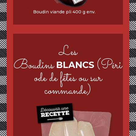
Boudin viande pli 400 g env.
Les
Boudins
(Péri
BLANCS
ode de fêtes ou sur
commande)